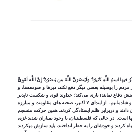
الَّذینَ أُخرِجوا مِن دِیارِهِم بِغَیرِ حَقٍّ إِلّا أَن یَقولوا رَبُّنَا اللَّهُ ۗ وَلَولا دَفعُ اللَّهِ النّاسَ بَعضَهُم بِبَعضٍ لَهُدِّمَت صَوامِعُ وَبِیَعٌ وَصَلَواتٌ وَمَساجِدُ یُذکَرُ فیهَا اسمُ اللَّهِ کَثیرًا ۗ وَلَیَنصُرَنَّ اللَّهُ مَن یَنصُرُهُ ۗ إِنَّ اللَّهَ لَقَوِیٌّ 
همانها که از خانه و شهر خود، به ناحق رانده شدند، جز اینکه می‌گفتند: «پروردگار ما، خدای یکتاست!» و اگر خداوند بعضی از مردم را بوسیله بعضی دیگر دفع نکند، دیرها و صومعه‌ها، و 
معابد یهود و نصارا، و مساجدی که نام خدا در آن بسیار برده می‌شود، ویران می‌گردد! و خداوند کسانی را که یاری او کنند (و از آیینش دفاع نمایند) یاری می‌کند؛ خداوند قوی و شکست ناپذیر 
 شادمانیم.
از ابتدای ۷ اکتبر، صحنه های مقاومت و مبارزه 
منسجم فلسطینیان در برابر رژیم صهیونسیتی برایمان شوق آفرین بود، یادآور انقلابمان؛ روز هایی که مردم اراده ملی خود رو نشان دادند و دربرابر ظلم ایستادگی کردند. همین حرکت منسجم 
در حالی که فلسطینیان، با وجود بمباران شدید غزه، 
مناطق اشغالی را به منطقه ای ناامن برای صهیونسیت ها تبدیل کرده بودند، عده ای نسخه های وارونه میپیچیدند که فلسطینیان اشتباه کردند و خودشان را به خطر انداختند، باید سازش‌ میکردند 