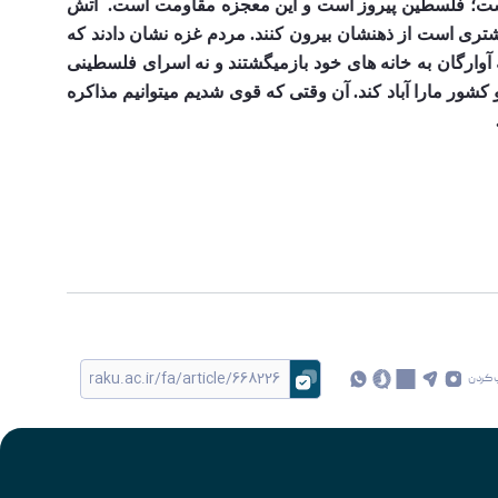
آتش 
بس در غزه معجزه است؛ معجزه است برای کسانی که به مقاومت ایمان بیاورند و خیال واهی سازش با آنهایی که کینه‌شان با ما شتری است از ذهنشان بیرون کنند. مردم غزه نشان دادند که 
اگر چه مقاومت هزینه دارد و سخت است، اما راه پیروزی است که اگر بنا بر سازش بود، لابد تا به حال نه حماسی وجود داشت، نه آوارگان به خانه های خود بازمیگشتند و نه اسرای فلسطینی 
آزاد میشدند. مقاومت نشان داد که تنها راه مبارزه با استکبار قوی شدن است نه دل بستن به نیروی خارجی که با سرمایه اش بیاید و کشور مارا آباد کند. آن وقتی که قوی شدیم میتوانیم مذاکره 
 کردن