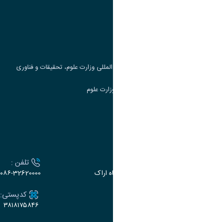
وزارت علوم، تحقیقات و فناوری
پرتال دانشجویی صندوق رفاه
جست و جوی کتاب
مرکز مطالعات و همکاری های علمی بین المللی وزارت علوم، تحقیقات و فناوری
سامانه دریافت و پاسخگویی به شکایات وزارت علوم
سامانه سخا وزارت علوم
ارتباط با دانشگاه
آدرس :
تلفن :
اراک، میدان بسیج، بلوار سردشت، دانشگاه اراک
۰۸۶-32620000
ایمیل:
کدپستی:
۳۸۱۸۱۷۵۸۴۶
e-dabir@araku.ac.ir