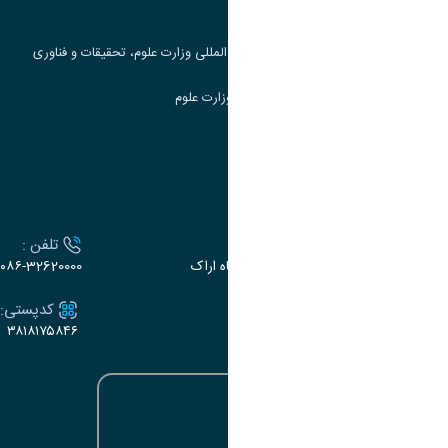
جست و جوی کتاب
مرکز مطالعات و همکاری های علمی بین المللی وزارت علوم، تحقیقات و فناوری
سامانه دریافت و پاسخگویی به شکایات وزارت علوم
سامانه سخا وزارت علوم
ارتباط با دانشگاه
آدرس :
تلفن :
اراک، میدان بسیج، بلوار سردشت، دانشگاه اراک
۰۸۶-32620000
ایمیل:
کدپستی:
۳۸۱۸۱۷۵۸۴۶
e-dabir@araku.ac.ir