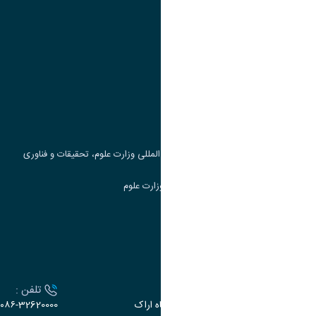
پیوند ها
وزارت علوم، تحقیقات و فناوری
پرتال دانشجویی صندوق رفاه
جست و جوی کتاب
مرکز مطالعات و همکاری های علمی بین المللی وزارت علوم، تحقیقات و فناوری
سامانه دریافت و پاسخگویی به شکایات وزارت علوم
سامانه سخا وزارت علوم
ارتباط با دانشگاه
آدرس :
تلفن :
اراک، میدان بسیج، بلوار سردشت، دانشگاه اراک
۰۸۶-32620000