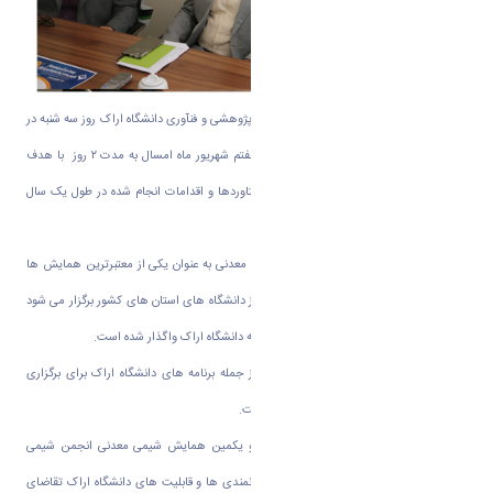
به گزارش روابط عمومی دانشگاه اراک؛ معاون پژوهشی و فنآوری دانشگاه اراک روز سه شنبه در
جمع خبرنگاران گفت: این همایش ششم و هفتم شهریور ماه امسال به مدت ۲ روز با هدف
افزایش تعامل بین محققان و جمع آوری دستاوردها و اقدامات انجام شده در طول یک سال
گذشته برگزار می شود.
«دکتر علیرضا فضلعلی» افزود: همایش شیمی معدنی به عنوان یکی از معتبرترین همایش ها
هر ساله زیر نظر انجمن شیمی ایران در یکی از دانشگاه های استان های کشور برگزار می شود
و میزبانی برگزاری این همایش در سال جاری به دانشگاه اراک واگذار شده است
.
وی ادامه داد: کاربردی کردن مباحث علمی از جمله برنامه های دانشگاه اراک برای برگزاری
هرچه متنوع تر این همایش در سال جاری است
.
دکتر حمید خانمحمدی، دبیر اجرایی بیست و یکمین همایش شیمی معدنی انجمن شیمی
ایران نیز در این نشست گفت: با توجه به توانمندی ها و قابلیت های دانشگاه اراک تقاضای