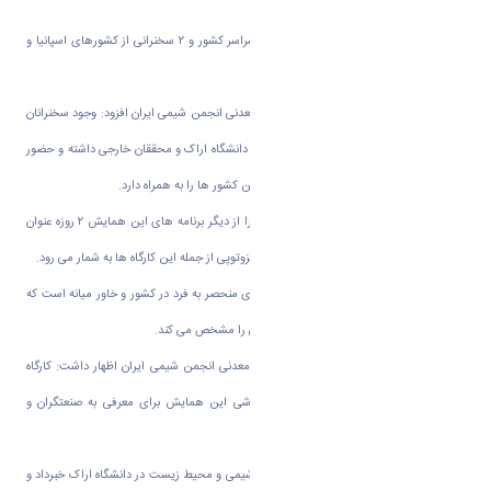
عنوان مقاله برتر انتخاب شده است
.
وی افزود: ۱۳ سخنرانی اعضای هیات علمی سراسر کشور و ۲ سخنرانی از کشورهای اسپانیا و
ایتالیا در این همایش وجود دارد
.
دبیر اجرایی بیست و یکمین همایش شیمی معدنی انجمن شیمی ایران افزود: وجود سخنرانان
خارجی در این همایش نشان از تعامل سازنده دانشگاه اراک و محققان خارجی داشته و حضور
این افراد در اراک افزایش ارتباط دانشگاه با این کشور ها را به همراه دارد
.
دکتر خانمحمدی، برگزاری پنج کارگاه آموزشی را از دیگر برنامه های این همایش ۲ روزه عنوان
کرد و گفت: کارگاه آموزشی دستگاه تشخیص ایزوتوپی از جمله این کارگاه ها به شمار می رود
.
وی ادامه داد: این دستگاه از جمله دستگاه های منحصر به فرد در کشور و خاور میانه است که
در دانشگاه اراک مستقر بوده و نسبت ایزوتوپی را مشخص می کند
.
دبیر اجرایی بیست و یکمین همایش شیمی معدنی انجمن شیمی ایران اظهار داشت: کارگاه
آموزشی
(xrd)
نیز از دیگر کارگاه های آموزشی این همایش برای معرفی به صنعتگران و
معدنکاران برگزار می شود
.
خان محمدی از برگزاری نهمین همایش ملی شیمی و محیط زیست در دانشگاه اراک خبرداد و