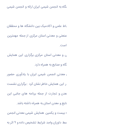
برگزاری این همایش توسط هیات رئیسه دانشگاه به انجمن شیمی ایران ارائه و انجمن شیمی
با برگزاری این همایش در اراک موافقت کرد
.
«دکتر حمید خان محمدی » افزود: برقراری ارتباط علمی و اکادمیک بین دانشگاه ها و محققان
در سراسر کشور و تعامل سازنده با واحدهای صنعتی و معدنی استان مرکزی از جمله مهمترین
اهداف دانشگاه اراک در برگزاری این همایش است
.
وی ادامه داد: با توجه به ظرفیت های صنعتی و معدنی استان مرکزی برگزاری این همایش
نقش مهمی در افزایش ارتباط موفق بین دانشگاه و صنایع به همراه دارد
.
دبیر اجرایی بیست و یکمین همایش شیمی معدنی انجمن شیمی ایران با یادآوری حضور
معاون و مشاورز وزیر صنعت، معدن و تجارت در این همایش خاطر نشان کرد : برگزاری نشست
تخصصی معدنکاران با معاون وزیر صنعت، معدن و تجارت از جمله برنامه های جانبی این
همایش بوده که می تواند نتایج مثبتی برای صنایع و معدن استان به همراه داشته باشد
.
دکتر خان محمدی گفت: ۳۵۰ مقاله به دبیرخانه بیست و یکمین همایش شیمی معدنی انجمن
شیمی ایران ارسال شده است که ۲۸۰ مقاله توسط داوران واجد شرایط تشخیص داده و ۹ اثر به