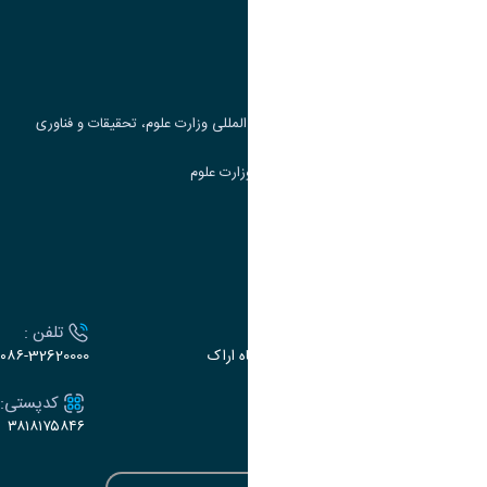
پرتال دانشجویی صندوق رفاه
جست و جوی کتاب
مرکز مطالعات و همکاری های علمی بین المللی وزارت علوم، تحقیقات و فناوری
سامانه دریافت و پاسخگویی به شکایات وزارت علوم
سامانه سخا وزارت علوم
ارتباط با دانشگاه
آدرس :
تلفن :
اراک، میدان بسیج، بلوار سردشت، دانشگاه اراک
۰۸۶-32620000
ایمیل:
کدپستی:
۳۸۱۸۱۷۵۸۴۶
e-dabir@araku.ac.ir