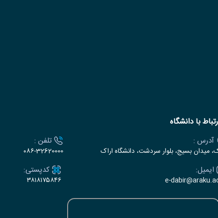
رتباط با دانشگاه
آدرس :
تلفن :
ک، میدان بسیج، بلوار سردشت، دانشگاه اراک
۰۸۶-32620000
ایمیل:
کدپستی:
۳۸۱۸۱۷۵۸۴۶
e-dabir@araku.ac