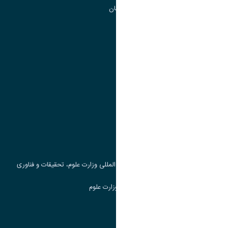
گروه جذب و هدایت استعداد های درخشان
تقویم آموزشی
پیوند ها
وزارت علوم، تحقیقات و فناوری
پرتال دانشجویی صندوق رفاه
جست و جوی کتاب
مرکز مطالعات و همکاری های علمی بین المللی وزارت علوم، تحقیقات و فناوری
سامانه دریافت و پاسخگویی به شکایات وزارت علوم
سامانه سخا وزارت علوم