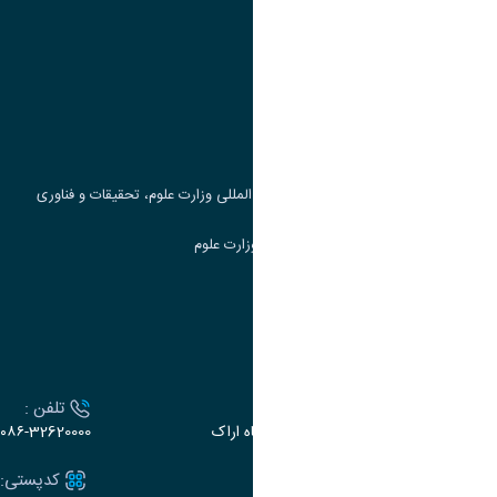
پیوند ها
وزارت علوم، تحقیقات و فناوری
پرتال دانشجویی صندوق رفاه
جست و جوی کتاب
مرکز مطالعات و همکاری های علمی بین المللی وزارت علوم، تحقیقات و فناوری
سامانه دریافت و پاسخگویی به شکایات وزارت علوم
سامانه سخا وزارت علوم
ارتباط با دانشگاه
آدرس :
تلفن :
اراک، میدان بسیج، بلوار سردشت، دانشگاه اراک
۰۸۶-32620000
ایمیل:
کدپستی: