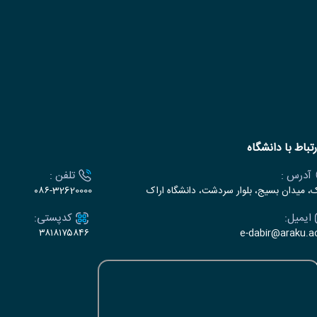
رتباط با دانشگاه
آدرس :
تلفن :
ک، میدان بسیج، بلوار سردشت، دانشگاه اراک
۰۸۶-32620000
ایمیل:
کدپستی:
۳۸۱۸۱۷۵۸۴۶
e-dabir@araku.ac