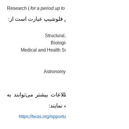
Research (
for a period up to 4 Years
)
رشته‌های
مورد پذیرش این
فلوشیپ
عبارت است از:
Agricultural Sciences
Structural, Cell and Molecular Biology
Biological Systems and Organisms
Medical and Health Sciences incl. Neurosciences
Chemical Sciences
Engineering Sciences
Astronomy, Space and Earth Sciences
Mathematical Sciences
Physics
علاقمندان برای کسب اطلاعات بیشتر می‌توانند به
وب سایت‌های
ذیل
مراجعه نمایند:
https://twas.org/opportunity/twas-csir-postgraduate-
fellowship-programme