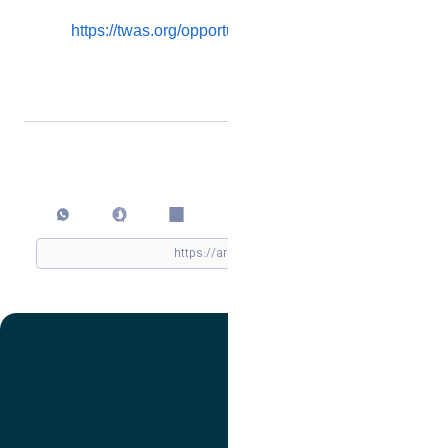
https://twas.org/opportunity/twas-csir-postdoctoral-
fellowship-programme
اشتراک گذاری
چاپ کردن
تصویر
عنوان اینستاگرام
لینک
عنوان تلگرام