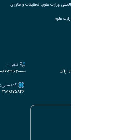
مرکز مطالعات و همکاری های علمی بین المللی وزارت علوم، تحقیقات و فناوری
سامانه دریافت و پاسخگویی به شکایات وزارت علوم
سامانه سخا وزارت علوم
ارتباط با دانشگاه
آدرس :
تلفن :
اراک، میدان بسیج، بلوار سردشت، دانشگاه اراک
۰۸۶-32620000
ایمیل:
کدپستی:
۳۸۱۸۱۷۵۸۴۶
e-dabir@araku.ac.ir