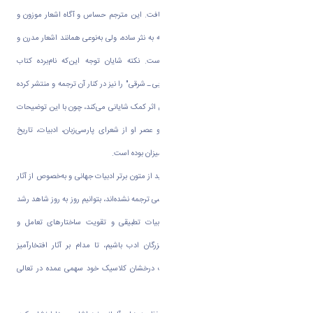
ترجمه‌های ادبیات جهانی به زبان فارسی راه یافت. این مترجم حساس و آگاه اشعار موزون و
کلاسیک گوته را نه به شعر معادل کلاسیک و نه به نثر ساده، ولی به‌نوعی همانند اشعار مدرن و
دارای آهنگ و ریتم درونی ترجمه کرده است. نکته شایان توجه این‌که نام‌برده کتاب
"یادداشت‌ها و مقالات برای فهم بهتر دیوان غربی ـ شرقی" را نیز در کنار آن ترجمه و منتشر کرده
است، که با حجم حدود ۲۰۰ صفحه به درک این اثر کمک شایانی می‌کند، چون با این توضیحات
است که متوجه می‌شویم دانسته‌های گوته و عصر او از شعرای پارسی‌زبان، ادبیات، تاریخ
ادبیات و فرهنگ کهن ایران در آن زمان تا چه میزان بوده است.
او در ادامه گفت: امیدواریم با ترجمه‌های جدید از متون برتر ادبیات جهانی و به‌خصوص از آثار
برندگان جوایز نوبل ادبی جهان، که هنوز به فارسی ترجمه نشده‌اند، بتوانیم روز به روز شاهد رشد
بیشتر ارتباطات ادبی ـ فرهنگی، توسعه ادبیات تطبیقی و تقویت ساختارهای تعامل و
گفت‌وگوی سازنده، مفید و مؤثر در میان بزرگان ادب باشیم، تا مدام بر آثار افتخارآمیز
ملت‌هایمان نیز افزوده شود و همانند ادبیات درخشان کلاسیک خود سهمی عمده در تعالی
فرهنگ بشری ایفا کنیم.