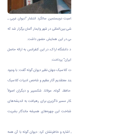
به گزارش روابط عمومی دانشگاه اراک، به مناسبت دویستمین سالگرد انتشار "دیوان غربی ـ
شرقی" گوته که در سال ۱۸۱۹ منتشر شد، همایشی بین‌المللی در شهر وایمار آلمان برگزار شد که
دکتر علی رجایی به نمایندگی از مرکز حافظ‌شناسی در این همایش حضور داشت.
مشاور مرکز حافظ‌شناسی در زبان آلمانی و استاد دانشگاه اراک، در این کنفرانس به ارائه حاصل
پژوهشی با موضوع "حافظ در آلمان و گوته در ایران" پرداخت.
دکتر رجایی درباره لزوم ترجمه‌ آثار شاخص ادبیات کلاسیک جهان نظیر دیوان گوته گفت: با وجود
تلاش‌های ارزشمندی که به انجام رسیده و هرچند معتقدیم آثار عظیم و شاخص ادبیات کلاسیک
و برترین الگوهای ادبیات جهانی، مثل آثار حافظ، گوته، مولانا، شکسپیر و دیگران اصولاً
"ترجمه‌ناپذیر" است، اما با این حال، این راهکار مسیر ناگزیری برای رهیافت به اندیشه‌های
این بزرگان عرصه ادبیات و فرهنگ جهانی و شناخت این چهره‌های همیشه ماندگار بشریت
است.
او به ترجمه‌های مختلف دیوان گوته در ایران اشاره و خاطرنشان کرد: دیوان گوته با آن همه