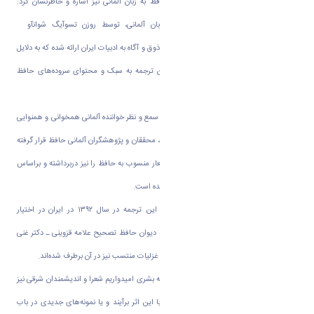
استاد دانشگاه اراک به ترجمه‌های دیوان حافظ به زبان آلمانی نیز اشاره و خاطرنشان کرد:
بهترین ترجمه کامل از دیوان حافظ به زبان آلمانی، توسط روزن تسوآیگ شوانآو
Rosenzweig-Schwannau مترجم خوش‌ذوق و آگاه به ادبیات ایران ارائه شده که به دلایل
مختلف ادبی و ویژگی‌های ترجمه، نزدیک‌ترین ترجمه به سبک و محتوای سروده‌های حافظ
است.
رجایی گفت: این ترجمه از نظر فرم و محتوا با سمع و نظر خواننده آلمانی همخوانی و همنوایی
بهتری دارد و از دیرباز مقبول اکثر ایران‌شناسان، محققان و پژوهشگران آلمانی حافظ قرار گرفته
است. این ترجمه تعداد زیادی از غزلیات و اشعار منسوب به حافظ را نیز دربرداشته و براساس
نسخه معروف کلکته از حافظ ترجمه و عرضه شده است.
استاد دانشگاه اراک گفت: چاپ جدیدی از این ترجمه در سال ۱۳۹۲ در ایران در اختیار
علاقه‌مندان هر دو زبان قرار گرفته است، که با دیوان حافظ تصحیح علامه قزوینی ـ دکتر غنی
هم‌خوان شده و کاملاً مطابقت دارد و مشکلات غزلیات منتسب نیز در آن برطرف شده‌اند.
رجایی تاکید کرد: در این شرایط حساس جامعه بشری امیدواریم شعرا و اندیشمندان شرقی نیز
همچون علامه اقبال لاهوری در مقام مراوده با این اثر برآیند و یا نمونه‌های جدیدی در باب