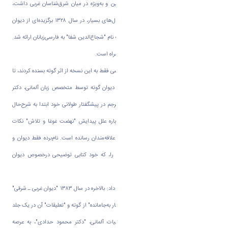
تأثیراتی که بر پهنه وسیع ادبیات در مغرب‌زمین و به‌ویژه در میان شرق‌شناسان غربی داشت،
خیلی دیر به سرزمین حافظ رسید. پس از سال‌های بسیار، در سال ۱۳۲۸ برگزیده‌ای از دیوان
گوته و آن هم از زبان فرانسه توسط مترجمی به نام "شجاع‌الدین شفا" به فارسی‌زبانان ارائه شد.
این ترجمه به نثر ساده و بعضاً با توضیحاتی همراه است.
رجایی افزود: سال‌های متمادی خوانندگان فارسی فقط به این نسخه از اثر گوته بسنده کردند، تا
این‌که بالاخره در سال ۱۳۷۹ ترجمه کاملی از دیوان گوته توسط متخصص زبان آلمانی، دکتر
"کوروش صفوی" در ایران منتشر شد. این مترجم در پیشگفتار طولانی خود ابتدا به شرح‌حال
زندگی گوته پرداخته و پس از توضیحاتی درباره علل پیدایش "نهضت غوغا و تلاش" نکات
متعددی را در خصوص دیوان گوته به اطلاع علاقه‌مندان رسانده است. نام‌برده فقط دیوان و
اشعار گوته را ترجمه کرده، نه "ملحقات" آن را، که خود کتابی توضیحی درخصوص دیوان
نگاشته‌شده توسط شخص گوته است.
مشاور مرکز حافظ‌شناسی در زبان آلمانی ادامه داد: بالاخره در سال ۱۳۸۳ "دیوان غربی ـ شرقی"
گوته شاعر شهیر و توانای آلمانی به همراه "اشعار به‌جامانده" از گوته و "تعلیقات" آن در یک جلد
توسط استاد دانشگاه کشورمان در حوزه‌ ادبیات آلمانی، "دکتر محمود حدادی"، به عرصه