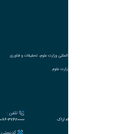
پیوند ها
وزارت علوم، تحقیقات و فناوری
پرتال دانشجویی صندوق رفاه
جست و جوی کتاب
مرکز مطالعات و همکاری های علمی بین المللی وزارت علوم، تحقیقات و فناوری
سامانه دریافت و پاسخگویی به شکایات وزارت علوم
سامانه سخا وزارت علوم
ارتباط با دانشگاه
آدرس :
تلفن :
اراک، میدان بسیج، بلوار سردشت، دانشگاه اراک
۰۸۶-32620000
ایمیل:
کدپستی: