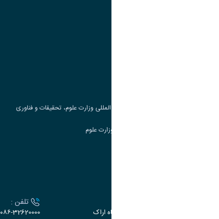
پیوند ها
وزارت علوم، تحقیقات و فناوری
پرتال دانشجویی صندوق رفاه
جست و جوی کتاب
مرکز مطالعات و همکاری های علمی بین المللی وزارت علوم، تحقیقات و فناوری
سامانه دریافت و پاسخگویی به شکایات وزارت علوم
سامانه سخا وزارت علوم
ارتباط با دانشگاه
آدرس :
تلفن :
اراک، میدان بسیج، بلوار سردشت، دانشگاه اراک
۰۸۶-32620000