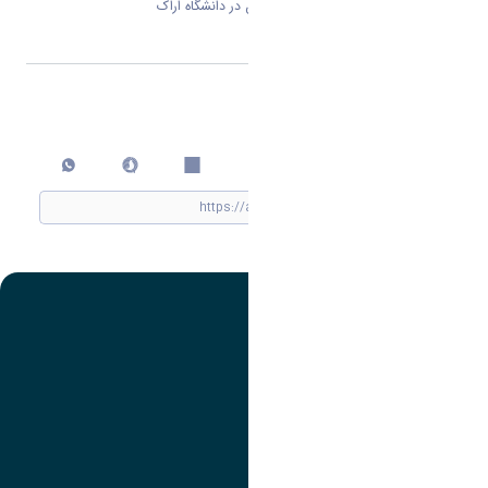
پژوهش های علمی، با سابقه ی نیم قرن در دانشگاه اراک
اشتراک گذاری
چاپ کردن
تصویر
عنوان اینستاگرام
لینک
عنوان تلگرام
لینک
عنوان واتساپ
لینک