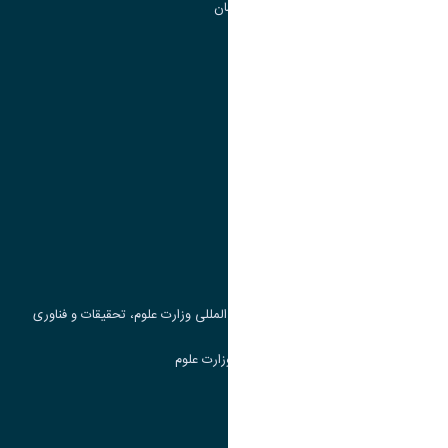
گروه جذب و هدایت استعداد های درخشان
تقویم آموزشی
پیوند ها
وزارت علوم، تحقیقات و فناوری
پرتال دانشجویی صندوق رفاه
جست و جوی کتاب
مرکز مطالعات و همکاری های علمی بین المللی وزارت علوم، تحقیقات و فناوری
سامانه دریافت و پاسخگویی به شکایات وزارت علوم
سامانه سخا وزارت علوم