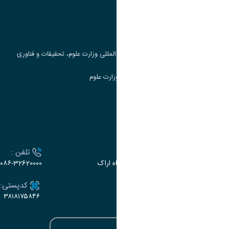
پرتال دانشجویی صندوق رفاه
جست و جوی کتاب
مرکز مطالعات و همکاری های علمی بین المللی وزارت علوم، تحقیقات و فناوری
سامانه دریافت و پاسخگویی به شکایات وزارت علوم
سامانه سخا وزارت علوم
ارتباط با دانشگاه
آدرس :
تلفن :
اراک، میدان بسیج، بلوار سردشت، دانشگاه اراک
۰۸۶-32620000
ایمیل:
کدپستی:
۳۸۱۸۱۷۵۸۴۶
e-dabir@araku.ac.ir