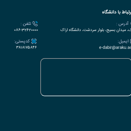
رتباط با دانشگاه
آدرس :
تلفن :
ک، میدان بسیج، بلوار سردشت، دانشگاه اراک
۰۸۶-32620000
ایمیل:
کدپستی:
۳۸۱۸۱۷۵۸۴۶
e-dabir@araku.ac