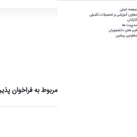
فراخوان پذيرش بدون آزمون دکتری 1406-1405 - معاونت آموزشی و تحصیلات تکمیلی
صفحه اصلی
معاون آموزشى و تحصيلات تكميلى
کارکنان
مدیریت ها
فرم های دانشجویان
معاونین پیشین
جهت مشاهده اطلاعیه مربوط به فراخوان پذی
اشتراک گذاری