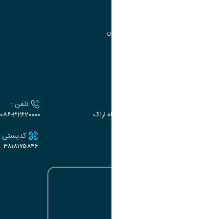
مرکز آموزش‌های تخصصی
گروه جذب و هدایت استعدادهای درخشان
تقویم آموزشی
ارتباط با دانشگاه
آدرس :
تلفن :
اراک، میدان بسیج، بلوار سردشت، دانشگاه اراک
۰۸۶-32620000
ایمیل:
کدپستی:
۳۸۱۸۱۷۵۸۴۶
e-dabir@araku.ac.ir