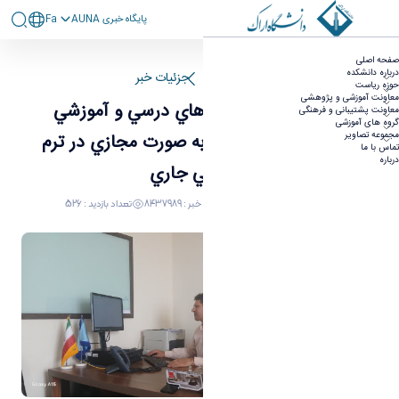
پايگاه خبری AUNA
Fa
برگزاري منظم كلاس هاي درسي و آموزشي دانشكده
صفحه اصلی
علوم ورزشي به صورت مجازي در ترم تحصيلي جاري
درباره دانشکده
صفحه اصلی
جزئیات خبر
حوزه ریاست
- علوم ورزشی
معاونت آموزشی و پژوهشی
برگزاري منظم كلاس هاي درسي و آموزشي
معاونت پشتیبانی و فرهنگی
گروه های آموزشی
مجموعه تصاویر
دانشكده علوم ورزشي به صورت مجازي در ترم
تماس با ما
درباره
تحصيلي جاري
30 اردیبهشت 1405 09:24
کد خبر : 8437989
تعداد بازدید : 526