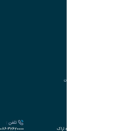
تقویم آموزشی
آموزش
مدیریت امور آموزشی
مدیریت تحصیلات تکمیلی
مرکز آموزش‌های تخصصی
گروه جذب و هدایت استعدادهای درخشان
تقویم آموزشی
ارتباط با دانشگاه
آدرس :
تلفن :
اراک، میدان بسیج، بلوار گلدشت، دانشگاه اراک
۰۸۶-۳2620000