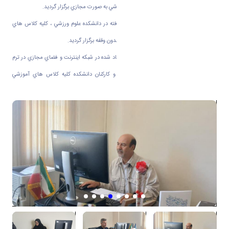
كلاس هاي آموزش و درسي دانشكده علوم ورزشي به صورت مجازي برگزار گرديد.
براساس برنامه ريزي هاي آموزشي صورت گرفته در دانشكده علوم ورزشي ، كليه كلاس هاي
درسي و آموزشي ترم تحصيلي جاري ، منظم و بدون وقفه برگزار گرديد.
عليرغم وضعيت خاص آموزشي و اختلالات ايجاد شده در شبكه اينترنت و فضاي مجازي در ترم
جاري با سعي وتلاش مسولان ، اساتيد و كاركنان دانشكده كليه كلاس هاي آموزشي
دانشجويان به صورت مجازي برگزار گرديد.