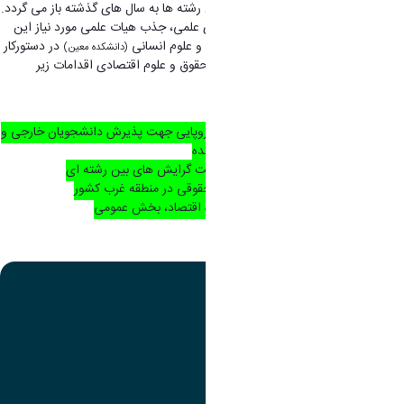
است که زمینه های اولیه شکل گیری این رشته ها به سال های گذشته باز می گردد.
از سال 1393 پس از برگزاری کارگروه های علمی، جذب هیات علمی مورد نیاز این
رشته به صورت جدی در دانشکده ادبیات و علوم انسانی
در دستورکار
(دانشکده معین)
قرار گرفت. در افق چشم انداز دانشکده حقوق و علوم اقتصادی اقدامات زیر
طراحی شده است:
همکاری با دانشگاه های معتبرآسیایی و اروپایی جهت پذیرش دانشجویان خارجی و
بورسیه نمودن دانشجویان مستعد دانشکده
تاسیس مقاطع تحصیلات تکمیلی با اولویت گرایش های بین رشته ای
راه اندازی اولین مجله علمی پژوهشی حقوقی در منطقه غرب کشور
راه اندازی مجله علمی پژوهشی در حوزه اقتصاد، بخش عمومی
تصویر
عنوان اینستاگرام
لینک
عنوان تلگرام
لینک