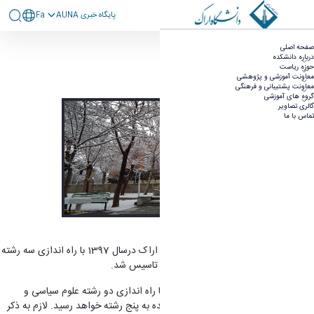
پايگاه خبری AUNA
Fa
درباره دانشکده
تاریخچه - حقوق و علوم اقتصادی
صفحه اصلی
تاریخچه
درباره دانشکده
ساختار سازمانی
حوزه ریاست
فرآیندهای پژوهشی
معاونت آموزشی و پژوهشی
فرآیندهای آموزشی
معاونت پشتیبانی و فرهنگی
گروه های آموزشی
گالری تصاویر
تماس با ما
تاریخچه
دانشکده حقوق وعلوم اقتصادی دانشگاه اراک درسال 1397 با راه اندازی سه رشته
حقوق، علوم اقتصادی و مدیریت صنعتی تاسیس شد.
شایان ذکر است که در آینده ای نزدیک، با راه اندازی دو رشته علوم سیاسی و
حسابداری، تعداد رشته های این دانشکده به پنج رشته خواهد رسید. لازم به ذکر