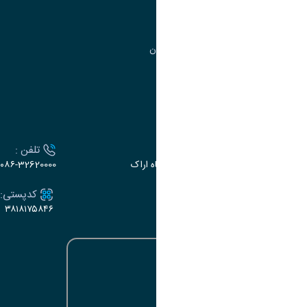
مرکز آموزش‌های تخصصی
گروه جذب و هدایت استعدادهای درخشان
تقویم آموزشی
ارتباط با دانشگاه
آدرس :
تلفن :
اراک، میدان بسیج، بلوار سردشت، دانشگاه اراک
۰۸۶-32620000
ایمیل:
کدپستی:
۳۸۱۸۱۷۵۸۴۶
e-dabir@araku.ac.ir