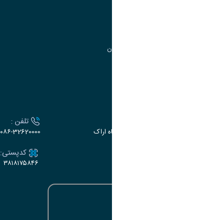
مدیریت تحصیلات تکمیلی
مرکز آموزش‌های تخصصی
گروه جذب و هدایت استعدادهای درخشان
تقویم آموزشی
ارتباط با دانشگاه
آدرس :
تلفن :
اراک، میدان بسیج، بلوار سردشت، دانشگاه اراک
۰۸۶-32620000
ایمیل:
کدپستی:
۳۸۱۸۱۷۵۸۴۶
e-dabir@araku.ac.ir