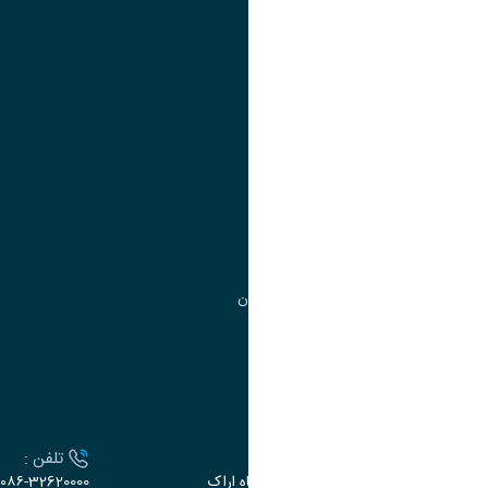
تقویم آموزشی
آموزش
مدیریت امور
مدیریت تحصیلات تکمیلی
مرکز آموزش‌های تخصصی
گروه جذب و هدایت استعدادهای درخشان
تقویم آموزشی
ارتباط با دانشگاه
آدرس :
تلفن :
اراک، میدان بسیج، بلوار سردشت، دانشگاه اراک
۰۸۶-32620000