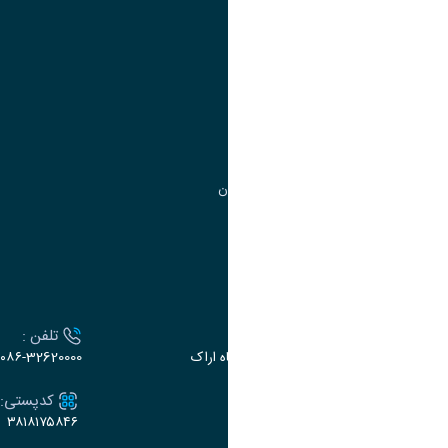
آموزش
مدیریت امور
مدیریت تحصیلات تکمیلی
مرکز آموزش‌های تخصصی
گروه جذب و هدایت استعدادهای درخشان
تقویم آموزشی
ارتباط با دانشگاه
آدرس :
تلفن :
اراک، میدان بسیج، بلوار سردشت، دانشگاه اراک
۰۸۶-32620000
ایمیل:
کدپستی:
۳۸۱۸۱۷۵۸۴۶
e-dabir@araku.ac.ir