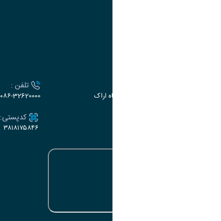
وزارت علوم،تحقیقات و فناوری
سازمان مدیریت کشور
ارتباط با دانشگاه
آدرس :
تلفن :
اراک، میدان بسیج، بلوار سردشت، دانشگاه اراک
۰۸۶-32620000
ایمیل:
کدپستی:
۳۸۱۸۱۷۵۸۴۶
e-dabir@araku.ac.ir