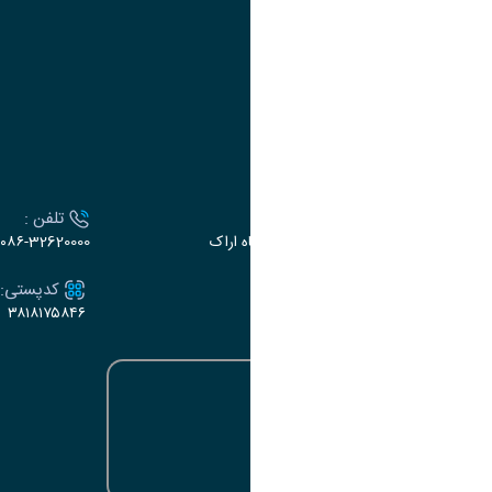
وزارت علوم،تحقیقات و فناوری
سازمان مدیریت کشور
ارتباط با دانشگاه
آدرس :
تلفن :
اراک، میدان بسیج، بلوار سردشت، دانشگاه اراک
۰۸۶-32620000
ایمیل:
کدپستی:
۳۸۱۸۱۷۵۸۴۶
e-dabir@araku.ac.ir