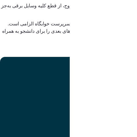
3.دانشجویان موظف‌اند پیش از خروج، از قطع کلیه وسایل برقی به‌جز
یخچال اطمینان حاصل نمایند.
4.هنگام خروج، تحویل کلید اتاق به سرپرست خوابگاه الزامی است
.
عدم رعایت موارد فوق، مسئولیت‌های بعدی را برای دانشجو به همراه
خواهد داشت.
مدیریت امور دانشجویی
تصویر
عنوان اینستاگرام
لینک
عنوان تلگرام
لینک
عنوان واتساپ
لینک
عنوان سروش
لینک