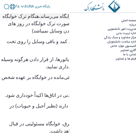
پايگاه خبری AUNA
Fa
نکات مهم هنگام خروج از سراهای دانشجویی با
به اطلاع کلیه دانشجویان ساکن خوابگاه می‌رساند،هنگام ترک خوابگاه
صفحه اصلی
توجه به مجازی شدن هفته پایانی نیمسال تحصیلی
رعایت موارد زیر الزامی است (درصورت ترک خوابگاه در روز های
درباره
مدیریت امور دانشجویی
- معاونت دانشجویی
اخیر، نیاز به بازگشت شما جهت بردن وسایل نمیباشد
)
اداره تربیت بدنی
مرکز مشاوره و سبک زندگی
1.کلیه وسایل شخصی خود را داخل کمد و باقی وسایل را روی تخت
اداره سلامت دانشجویان
کمیسیون موارد خاص
شخصی قرار دهید
.
گالری تصاویر
تماس با ما
فیلم ها و تصاویر
به علت احتمال نشت آب از رادیاتورها، از قرار دادن هرگونه وسیله
در زیر تخت و کف اتاق جداً خودداری نمایید
.
بدیهی است مسئولیت وسایل باقی‌مانده در خوابگاه بر عهده شخص
دانشجو خواهد بود
.
2.از قرار دادن مواد غذایی فاسدشدنی در اتاق‌ها اکیداً خودداری شود
.
مواد غذایی که احتمال حشره‌زدگی دارند (نظیر آجیل و حبوبات) در
یخچال نگهداری شوند
.
لازم به ذکر است در صورت قطع برق، خوابگاه مسئولیتی در قبال
مواد غذایی موجود در یخچال‌ها نخواهد داشت.