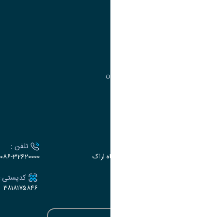
مدیریت امور
مدیریت تحصیلات تکمیلی
مرکز آموزش‌های تخصصی
گروه جذب و هدایت استعدادهای درخشان
تقویم آموزشی
ارتباط با دانشگاه
آدرس :
تلفن :
اراک، میدان بسیج، بلوار سردشت، دانشگاه اراک
۰۸۶-32620000
ایمیل:
کدپستی:
۳۸۱۸۱۷۵۸۴۶
e-dabir@araku.ac.ir