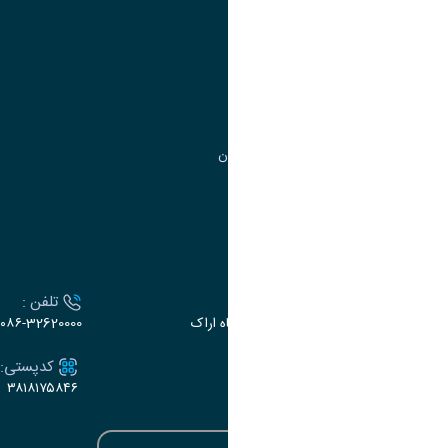
مدیریت امور
مدیریت تحصیلات تکمیلی
مرکز آموزش‌های تخصصی
گروه جذب و هدایت استعدادهای درخشان
تقویم آموزشی
ارتباط با دانشگاه
آدرس :
تلفن :
اراک، میدان بسیج، بلوار سردشت، دانشگاه اراک
۰۸۶-32620000
ایمیل:
کدپستی:
۳۸۱۸۱۷۵۸۴۶
e-dabir@araku.ac.ir