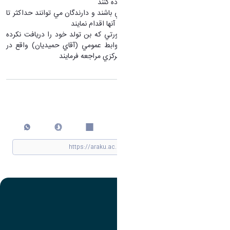
بايست از بن خريد خود استفاده كنند
بن هاي مربوطه فعلا معتبر مي باشند و دارندگان مي توانند حداكثر تا
پايان اسفند نسبت به استفاده آنها اقدام نمايند
متولدين قبل از بهمن، در صورتي كه بن تولد خود را دريافت نكرده
اند، جهت تحويل به اداره روابط عمومي (آقاي حميديان) واقع در
طبقه پنجم ساختمان سازمان مركزي مراجعه فرمايند
اشتراک گذاری
چاپ کردن
تصویر
عنوان اینستاگرام
لینک