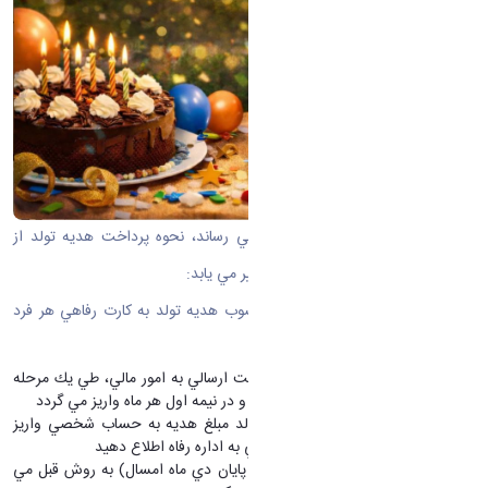
به اطلاع كليه همكاران گرامي مي رساند، نحوه پرداخت هديه تولد از
ابتداي بهمن ماه 1404 به شرح زير تغيير مي يابد:
-
از ابتداي بهمن ماه مبلغ مصوب هديه تولد به كارت رفاهي هر فرد
(سپ كارت) واريز مي گردد
هديه تولد همكاران طبق ليست ارسالي به امور مالي، طي يك مرحله
به حساب كليه متولين آن ماه و در نيمه اول هر ماه واريز مي گردد
در صورتي كه تا پايان ماه تولد مبلغ هديه به حساب شخصي واريز
نگرديد، مراتب را جهت بررسي به اداره رفاه اطلاع دهيد
متولدين قبل از بهمن ماه
(تا پايان دي ماه امسال) به روش قبل مي