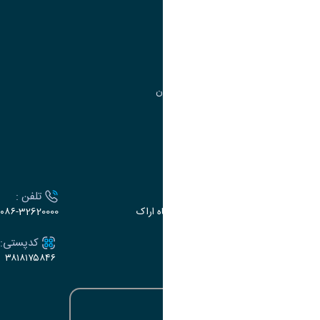
مدیریت تحصیلات تکمیلی
مرکز آموزش‌های تخصصی
گروه جذب و هدایت استعدادهای درخشان
تقویم آموزشی
ارتباط با دانشگاه
آدرس :
تلفن :
اراک، میدان بسیج، بلوار سردشت، دانشگاه اراک
۰۸۶-32620000
ایمیل:
کدپستی:
۳۸۱۸۱۷۵۸۴۶
e-dabir@araku.ac.ir