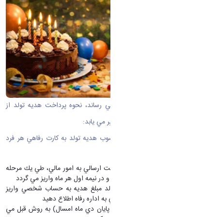
به اطلاع كليه همكاران گرامي مي رساند، نحوه پرداخت هديه تولد از
ابتداي بهمن ماه 1404 به شرح زير تغيير مي يابد:
-
از ابتداي بهمن ماه مبلغ مصوب هديه تولد به كارت رفاهي هر فرد
(سپ كارت) واريز مي گردد
هديه تولد همكاران طبق ليست ارسالي به امور مالي، طي يك مرحله
به حساب كليه متولين آن ماه و در نيمه اول هر ماه واريز مي گردد
در صورتي كه تا پايان ماه تولد مبلغ هديه به حساب شخصي واريز
نگرديد، مراتب را جهت بررسي به اداره رفاه اطلاع دهيد
متولدين قبل از بهمن ماه
(تا پايان دي ماه امسال) به روش قبل مي