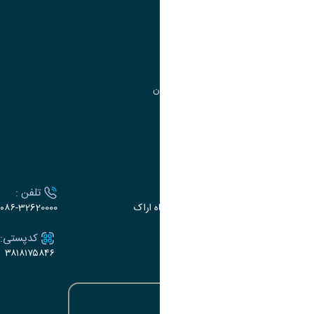
مدیریت تحصیلات تکمیلی
مرکز آموزش‌های تخصصی
گروه جذب و هدایت استعدادهای درخشان
تقویم آموزشی
ارتباط با دانشگاه
آدرس :
تلفن :
اراک، میدان بسیج، بلوار سردشت، دانشگاه اراک
۰۸۶-32620000
ایمیل:
کدپستی:
۳۸۱۸۱۷۵۸۴۶
e-dabir@araku.ac.ir