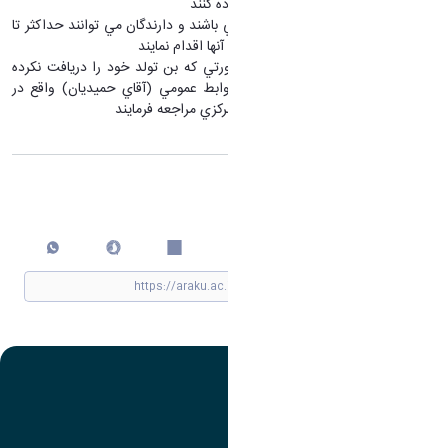
بايست از بن خريد خود استفاده كنند
بن هاي مربوطه فعلا معتبر مي باشند و دارندگان مي توانند حداكثر تا
پايان اسفند نسبت به استفاده آنها اقدام نمايند
متولدين قبل از بهمن، در صورتي كه بن تولد خود را دريافت نكرده
اند، جهت تحويل به اداره روابط عمومي (آقاي حميديان) واقع در
طبقه پنجم ساختمان سازمان مركزي مراجعه فرمايند
اشتراک گذاری
چاپ کردن
تصویر
عنوان اینستاگرام
لینک