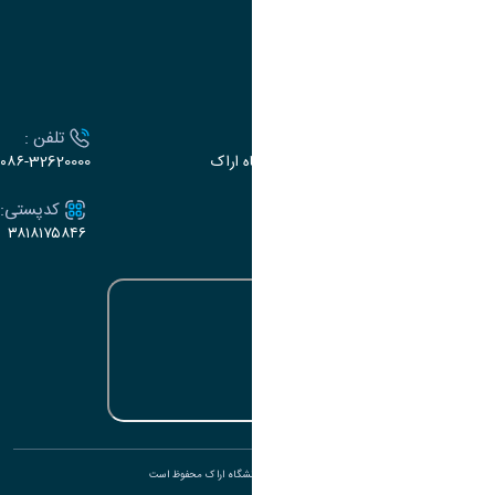
تقویم آموزشی
ارتباط با دانشگاه
آدرس :
تلفن :
اراک، میدان بسیج، بلوار سردشت، دانشگاه اراک
۰۸۶-32620000
ایمیل:
کدپستی:
۳۸۱۸۱۷۵۸۴۶
e-dabir@araku.ac.ir
تمامی حقوق برای دانشگاه اراک محفوظ است