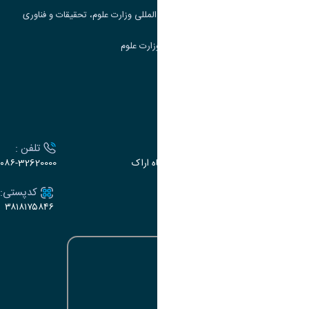
مرکز مطالعات و همکاری های علمی بین المللی وزارت علوم، تحقیقات و فناوری
سامانه دریافت و پاسخگویی به شکایات وزارت علوم
سامانه سخا وزارت علوم
ارتباط با دانشگاه
آدرس :
تلفن :
اراک، میدان بسیج، بلوار سردشت، دانشگاه اراک
۰۸۶-32620000
ایمیل:
کدپستی:
۳۸۱۸۱۷۵۸۴۶
e-dabir@araku.ac.ir