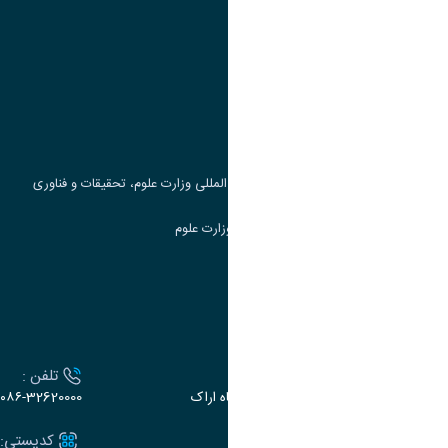
پیوند ها
وزارت علوم، تحقیقات و فناوری
پرتال دانشجویی صندوق رفاه
جست و جوی کتاب
مرکز مطالعات و همکاری های علمی بین المللی وزارت علوم، تحقیقات و فناوری
سامانه دریافت و پاسخگویی به شکایات وزارت علوم
سامانه سخا وزارت علوم
ارتباط با دانشگاه
آدرس :
تلفن :
اراک، میدان بسیج، بلوار سردشت، دانشگاه اراک
۰۸۶-32620000
ایمیل:
کدپستی: