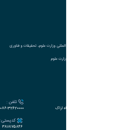
وزارت علوم، تحقیقات و فناوری
پرتال دانشجویی صندوق رفاه
جست و جوی کتاب
مرکز مطالعات و همکاری های علمی بین المللی وزارت علوم، تحقیقات و فناوری
سامانه دریافت و پاسخگویی به شکایات وزارت علوم
سامانه سخا وزارت علوم
ارتباط با دانشگاه
آدرس :
تلفن :
اراک، میدان بسیج، بلوار سردشت، دانشگاه اراک
۰۸۶-32620000
ایمیل:
کدپستی:
۳۸۱۸۱۷۵۸۴۶
e-dabir@araku.ac.ir