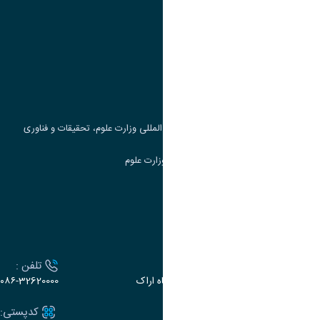
پیوند ها
وزارت علوم، تحقیقات و فناوری
پرتال دانشجویی صندوق رفاه
جست و جوی کتاب
مرکز مطالعات و همکاری های علمی بین المللی وزارت علوم، تحقیقات و فناوری
سامانه دریافت و پاسخگویی به شکایات وزارت علوم
سامانه سخا وزارت علوم
ارتباط با دانشگاه
آدرس :
تلفن :
اراک، میدان بسیج، بلوار سردشت، دانشگاه اراک
۰۸۶-32620000
ایمیل:
کدپستی: