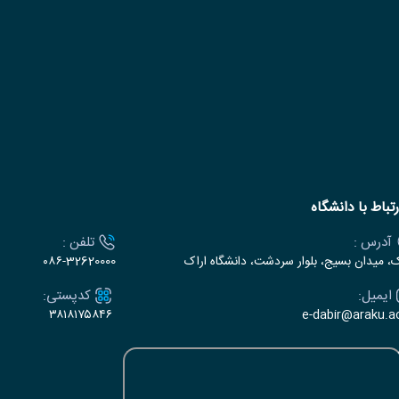
رتباط با دانشگاه
آدرس :
تلفن :
ک، میدان بسیج، بلوار سردشت، دانشگاه اراک
۰۸۶-32620000
ایمیل:
کدپستی:
۳۸۱۸۱۷۵۸۴۶
e-dabir@araku.ac