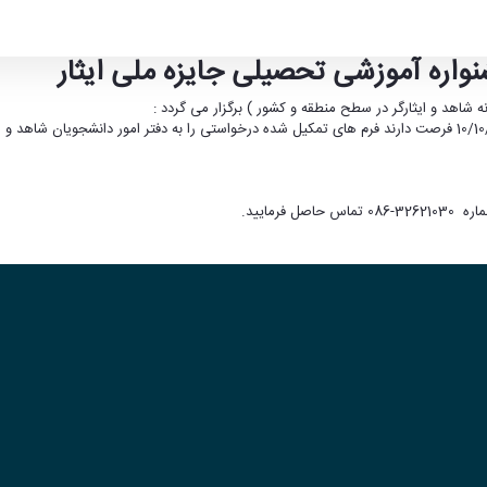
واره آموزشی تحصیلی جایزه ملی ایثار
ی تحصیلی جایزه ملی ایثار
شاهد و ایثارگر در سطح منطقه و کشور ) برگزار می گردد :
دانشجویان شاهد و ایثارگر دارای سهمیه های ظرفیت 25% مشمول تا مورخ 10/10/97 فرصت دارند فرم های تمکیل شده درخواس
رمایید.