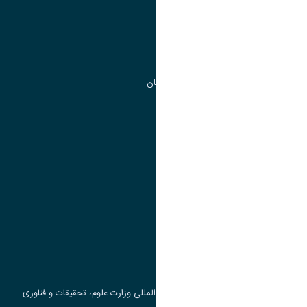
مدیریت تحصیلات تکمیلی
مرکز آموزش های آزاد و تخصصی
گروه جذب و هدایت استعداد های درخشان
تقویم آموزشی
پیوند ها
وزارت علوم، تحقیقات و فناوری
پرتال دانشجویی صندوق رفاه
جست و جوی کتاب
مرکز مطالعات و همکاری های علمی بین المللی وزارت علوم، تحقیقات و فناوری