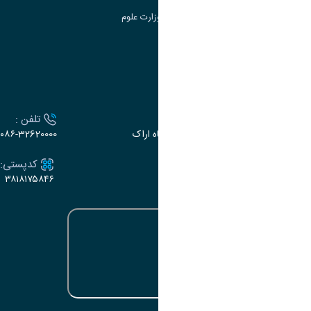
سامانه دریافت و پاسخگویی به شکایات وزارت علوم
سامانه سخا وزارت علوم
ارتباط با دانشگاه
آدرس :
تلفن :
اراک، میدان بسیج، بلوار سردشت، دانشگاه اراک
۰۸۶-32620000
ایمیل:
کدپستی:
۳۸۱۸۱۷۵۸۴۶
e-dabir@araku.ac.ir