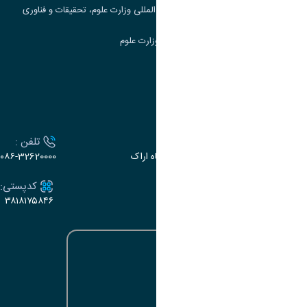
مرکز مطالعات و همکاری های علمی بین المللی وزارت علوم، تحقیقات و فناوری
سامانه دریافت و پاسخگویی به شکایات وزارت علوم
سامانه سخا وزارت علوم
ارتباط با دانشگاه
آدرس :
تلفن :
اراک، میدان بسیج، بلوار سردشت، دانشگاه اراک
۰۸۶-32620000
ایمیل:
کدپستی:
۳۸۱۸۱۷۵۸۴۶
e-dabir@araku.ac.ir