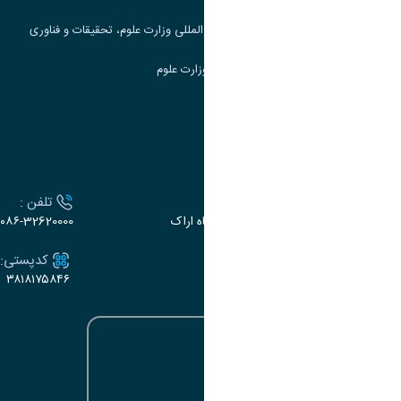
مرکز مطالعات و همکاری های علمی بین المللی وزارت علوم، تحقیقات و فناوری
سامانه دریافت و پاسخگویی به شکایات وزارت علوم
سامانه سخا وزارت علوم
ارتباط با دانشگاه
آدرس :
تلفن :
اراک، میدان بسیج، بلوار سردشت، دانشگاه اراک
۰۸۶-32620000
ایمیل:
کدپستی:
۳۸۱۸۱۷۵۸۴۶
e-dabir@araku.ac.ir