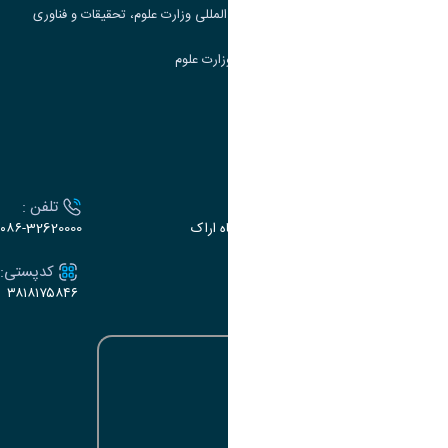
مرکز مطالعات و همکاری های علمی بین المللی وزارت علوم، تحقیقات و فناوری
سامانه دریافت و پاسخگویی به شکایات وزارت علوم
سامانه سخا وزارت علوم
ارتباط با دانشگاه
آدرس :
تلفن :
اراک، میدان بسیج، بلوار سردشت، دانشگاه اراک
۰۸۶-32620000
ایمیل:
کدپستی:
۳۸۱۸۱۷۵۸۴۶
e-dabir@araku.ac.ir