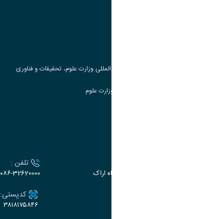
وزارت علوم، تحقیقات و فناوری
پرتال دانشجویی صندوق رفاه
جست و جوی کتاب
مرکز مطالعات و همکاری های علمی بین المللی وزارت علوم، تحقیقات و فناوری
سامانه دریافت و پاسخگویی به شکایات وزارت علوم
سامانه سخا وزارت علوم
ارتباط با دانشگاه
آدرس :
تلفن :
اراک، میدان بسیج، بلوار سردشت، دانشگاه اراک
۰۸۶-32620000
ایمیل:
کدپستی:
۳۸۱۸۱۷۵۸۴۶
e-dabir@araku.ac.ir