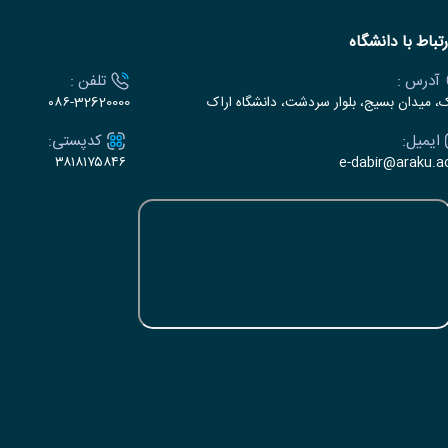
رتباط با دانشگاه
آدرس :
تلفن :
ک، میدان بسیج، بلوار سردشت، دانشگاه اراک
۰۸۶-32620000
ایمیل:
کدپستی:
۳۸۱۸۱۷۵۸۴۶
e-dabir@araku.ac