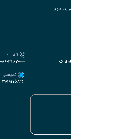
سامانه دریافت و پاسخگویی به شکایات وزارت علوم
سامانه سخا وزارت علوم
ارتباط با دانشگاه
آدرس :
تلفن :
اراک، میدان بسیج، بلوار سردشت، دانشگاه اراک
۰۸۶-32620000
ایمیل:
کدپستی:
۳۸۱۸۱۷۵۸۴۶
e-dabir@araku.ac.ir