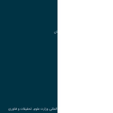
مدیریت تحصیلات تکمیلی
مرکز آموزش های آزاد و تخصصی
گروه جذب و هدایت استعداد های درخشان
تقویم آموزشی
پیوند ها
وزارت علوم، تحقیقات و فناوری
پرتال دانشجویی صندوق رفاه
جست و جوی کتاب
مرکز مطالعات و همکاری های علمی بین المللی وزارت علوم، تحقیقات و فناوری