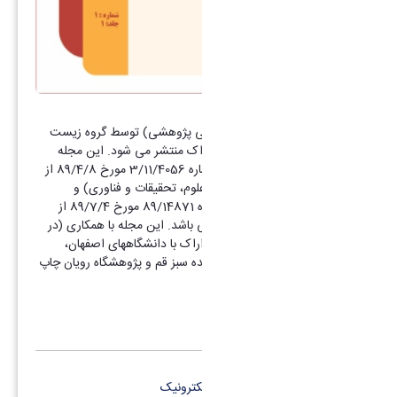
سلول و بافت
مجله سلول و بافت (فصلنامه علمی پژوهشی) توسط گروه زیست
شناسی دانشکده علوم دانشگاه اراک منتشر می شود. این مجله
دارای تاییدیه علمی پژوهشی شماره 3/11/4056 مورخ 89/4/8 از
کمیسیون نشریات کشور (وزارت علوم، تحقیقات و فناوری) و
همچنین دارای مجوز انتشار شماره 89/14871 مورخ 89/7/4 از
وزارت فرهنگ و ارشاد اسلامی می باشد. این مجله با همکاری (در
قالب انعقاد تفاهم نامه) دانشگاه اراک با دانشگاههای اصفهان،
شهرکرد، مشهد، همدان، پژوهشکده سبز قم و پژوهشگاه رویان چاپ
و منتشر می‏شود.
کانال تلگرام
پست الکترونیک