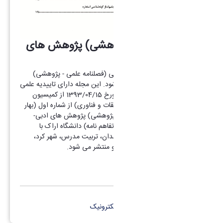
فصلنامه (علمی – پژوهشی) پژوهش های
ادبی- قرآنی
فصلنامه پژوهش های ادبی - قرآنی (فصلنامه علمی - پژوهشی)
توسط دانشگاه اراک منتشر می شود. این مجله دارای تاییدیه علمی
پژوهشی شماره 3/18/63659 مورخ 1393/04/15 از کمیسیون
نشریات کشور (وزارت علوم، تحقیقات و فناوری) از شماره اول (بهار
92) می باشد. فصلنامه (علمی – پژوهشی) پژوهش های ادبی-
قرآنی با همکاری (در قالب انعقاد تفاهم نامه) دانشگاه‌ اراک با
دانشگاههای ایلام، بوعلی سینا همدان، تربیت مدرس، شهر کرد،
علامه طباطبایی، قم وکاشان چاپ و منتشر می شود.
کانال تلگرام
پست الکترونیک