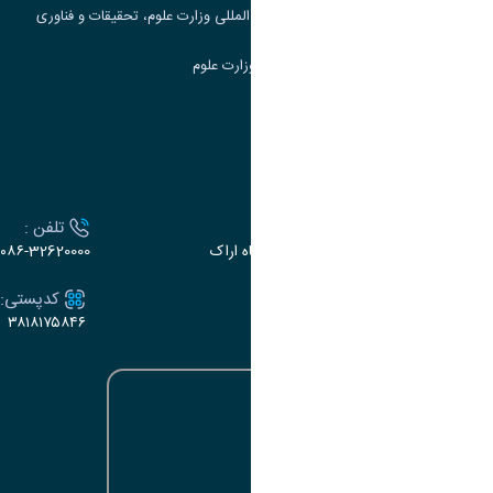
مرکز مطالعات و همکاری های علمی بین المللی وزارت علوم، تحقیقات و فناوری
سامانه دریافت و پاسخگویی به شکایات وزارت علوم
سامانه سخا وزارت علوم
ارتباط با دانشگاه
آدرس :
تلفن :
اراک، میدان بسیج، بلوار سردشت، دانشگاه اراک
۰۸۶-32620000
ایمیل:
کدپستی:
۳۸۱۸۱۷۵۸۴۶
e-dabir@araku.ac.ir