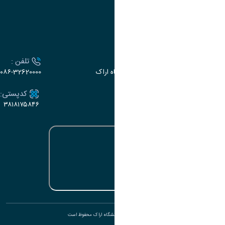
سامانه سخا وزارت علوم
ارتباط با دانشگاه
آدرس :
تلفن :
اراک، میدان بسیج، بلوار سردشت، دانشگاه اراک
۰۸۶-32620000
ایمیل:
کدپستی:
۳۸۱۸۱۷۵۸۴۶
e-dabir@araku.ac.ir
تمامی حقوق برای دانشگاه اراک محفوظ است