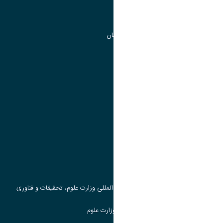
مرکز آموزش های آزاد و تخصصی
گروه جذب و هدایت استعداد های درخشان
تقویم آموزشی
پیوند ها
وزارت علوم، تحقیقات و فناوری
پرتال دانشجویی صندوق رفاه
جست و جوی کتاب
مرکز مطالعات و همکاری های علمی بین المللی وزارت علوم، تحقیقات و فناوری
سامانه دریافت و پاسخگویی به شکایات وزارت علوم