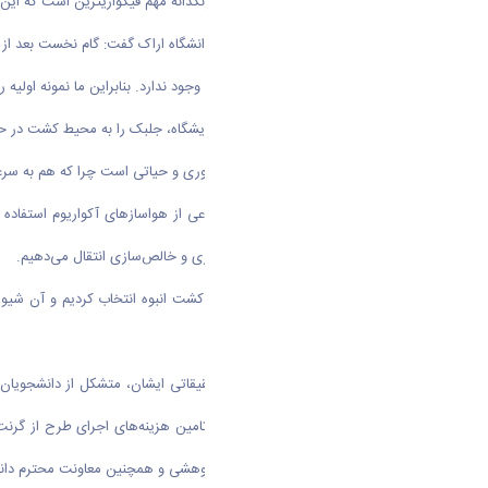
جلبک قرمز تک سلولی همچنین منبع رنگدانه مهم فیکواریترین است که این رن
وی درمورد روش کشت این جلبک در دانشگاه اراک گفت: گام نخست بعد از تح
اما نمونه اولیه این جلبک‌ها در کشور ما وجود ندارد. بنابراین ما نمونه اول
بعد از تکثیر اولیه در اتاقک رشد در آزمایشگاه، جلبک را به محیط کشت در 
هوادهی به محیط‌های کشت بسیار ضروری و حیاتی است چرا که هم به سر
ما برای هوادهی به حوضچه‌های مصنوعی از هواسازهای آکواریوم استفاده کر
استخراج و به آزمایشگاه به منظور فرآوری و خالص‌سازی انتقال می‌دهیم.
وی افزود: ما شیوه‌ای دیگر را هم برای کشت انبوه انتخاب کردیم و آن 
باشد.
دکتر مهدیه با اشاره به این که تیم تحقیقاتی ایشان، متشکل از دانشجوی
دانشجویان صورت پذیرفت. بخشی از تامین هزینه‌های اجرای طرح از گرنت
اینجا لازم می دانم از معاونت محترم پژوهشی و همچنین معاونت محترم دان