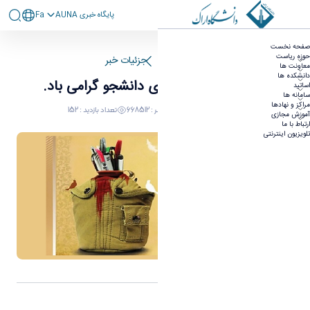
پايگاه خبری AUNA
Fa
۱۶ دی ماه؛ روز شهدای دانشجو گرامی باد.
صفحه نخست
حوزه ریاست
صفحه اصلی
جزئیات خبر
معاونت ها
دانشکده ها
۱۶ دی ماه؛ روز شهدای دانشجو گرامی باد.
اساتید
سامانه ها
مراکز و نهادها
16 دی 1403 04:14
کد خبر : 668512
تعداد بازدید : 152
آموزش مجازی
ارتباط با ما
تلویزیون اینترنتی