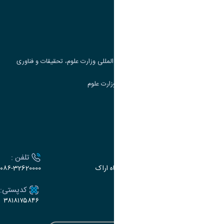
پرتال دانشجویی صندوق رفاه
جست و جوی کتاب
مرکز مطالعات و همکاری های علمی بین المللی وزارت علوم، تحقیقات و فناوری
سامانه دریافت و پاسخگویی به شکایات وزارت علوم
سامانه سخا وزارت علوم
ارتباط با دانشگاه
آدرس :
تلفن :
اراک، میدان بسیج، بلوار سردشت، دانشگاه اراک
۰۸۶-32620000
ایمیل:
کدپستی:
۳۸۱۸۱۷۵۸۴۶
e-dabir@araku.ac.ir