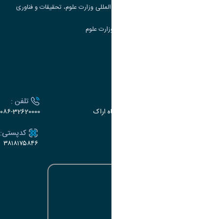
مرکز مطالعات و همکاری های علمی بین المللی وزارت علوم، تحقیقات و فناوری
سامانه دریافت و پاسخگویی به شکایات وزارت علوم
سامانه سخا وزارت علوم
ارتباط با دانشگاه
آدرس :
تلفن :
اراک، میدان بسیج، بلوار سردشت، دانشگاه اراک
۰۸۶-32620000
ایمیل:
کدپستی:
۳۸۱۸۱۷۵۸۴۶
e-dabir@araku.ac.ir