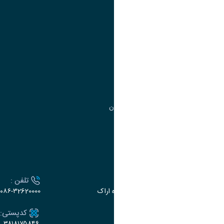
آموزش
مدیریت امور آموزشی
مدیریت تحصیلات تکمیلی
مرکز آموزش‌های تخصصی
گروه جذب و هدایت استعدادهای درخشان
تقویم آموزشی
ارتباط با دانشگاه
آدرس :
تلفن :
اراک، میدان بسیج، بلوار گلدشت، دانشگاه اراک
۰۸۶-۳2620000
ایمیل:
کدپستی:
۳۸۱۸۱۷۵۸۴۶
e-dabir@araku.ac.ir